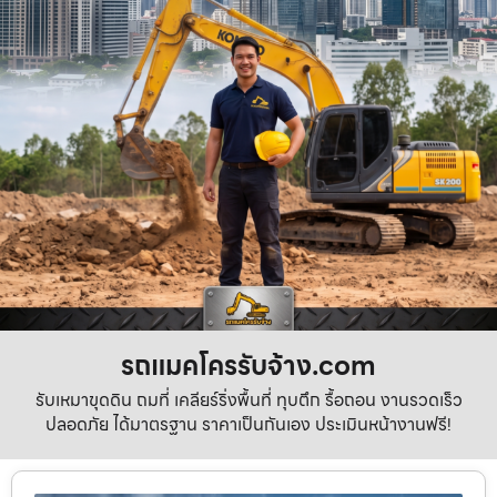
รถแมคโครรับจ้าง.com
รับเหมาขุดดิน ถมที่ เคลียร์ริ่งพื้นที่ ทุบตึก รื้อถอน งานรวดเร็ว
ปลอดภัย ได้มาตรฐาน ราคาเป็นกันเอง ประเมินหน้างานฟรี!