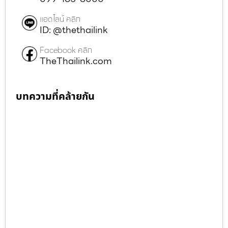
แอดไลน์ คลิก
ID: @thethailink
Facebook คลิก
TheThailink.com
บทความที่คล้ายกัน