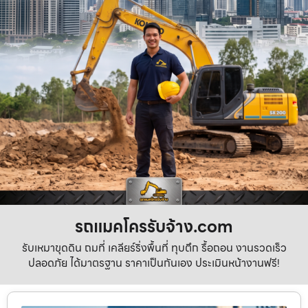
รถแมคโครรับจ้าง.com
รับเหมาขุดดิน ถมที่ เคลียร์ริ่งพื้นที่ ทุบตึก รื้อถอน งานรวดเร็ว
ปลอดภัย ได้มาตรฐาน ราคาเป็นกันเอง ประเมินหน้างานฟรี!