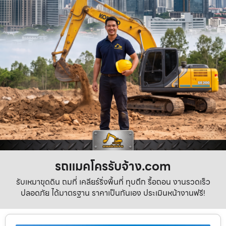
รถแมคโครรับจ้าง.com
รับเหมาขุดดิน ถมที่ เคลียร์ริ่งพื้นที่ ทุบตึก รื้อถอน งานรวดเร็ว
ปลอดภัย ได้มาตรฐาน ราคาเป็นกันเอง ประเมินหน้างานฟรี!