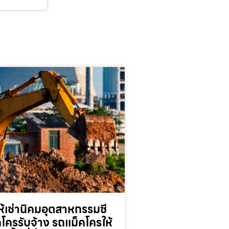
้เช่านิคมอุตสาหกรรมซี
็คโครรับจ้าง รถแม็คโครให้