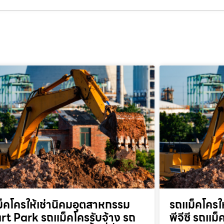
็คโครให้เช่านิคมอุตสาหกรรม
รถแม็คโครให
t Park รถแม็คโครรับจ้าง รถ
พีจีซี รถแม