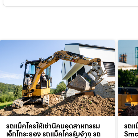
รถแม็คโครให้เช่านิคมอุตสาหกรรม
รถแม
เอ็กโกระยอง รถแม็คโครรับจ้าง รถ
Smar