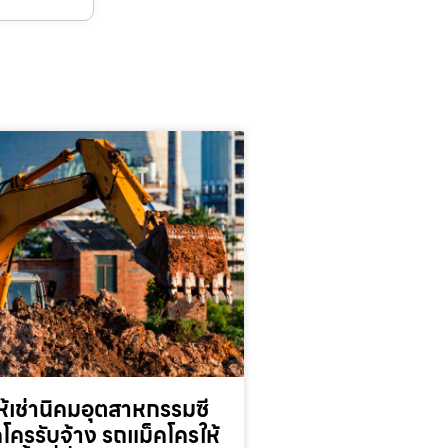
้เช่านิคมอุตสาหกรรมซี
็คโครรับจ้าง รถแม็คโครให้