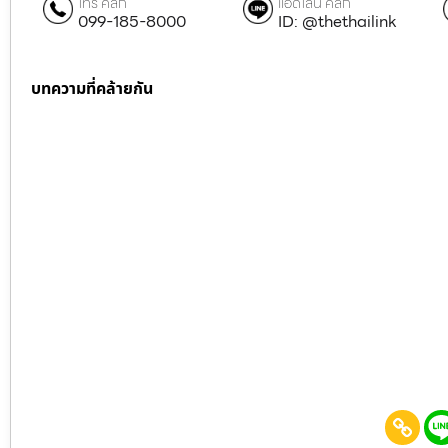
โทร คลิก
แอดไลน์ คลิก
099-185-8000
ID: @thethailink
บทความที่คล้ายกัน