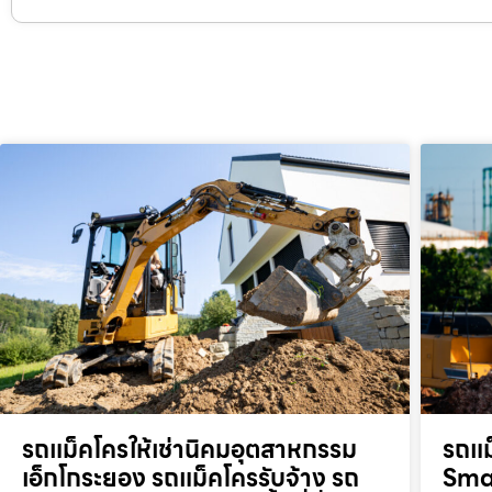
รถแม็คโครให้เช่านิคมอุตสาหกรรม
รถแม
เอ็กโกระยอง รถแม็คโครรับจ้าง รถ
Smar