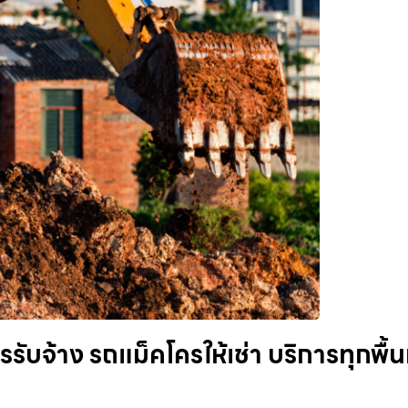
บจ้าง รถแม็คโครให้เช่า บริการทุกพื้นท