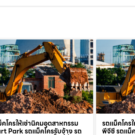
็คโครให้เช่านิคมอุตสาหกรรม
รถแม็คโครให
t Park รถแม็คโครรับจ้าง รถ
พีจีซี รถแม