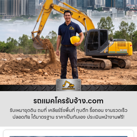
รถแมคโครรับจ้าง.com
รับเหมาขุดดิน ถมที่ เคลียร์ริ่งพื้นที่ ทุบตึก รื้อถอน งานรวดเร็ว
ปลอดภัย ได้มาตรฐาน ราคาเป็นกันเอง ประเมินหน้างานฟรี!