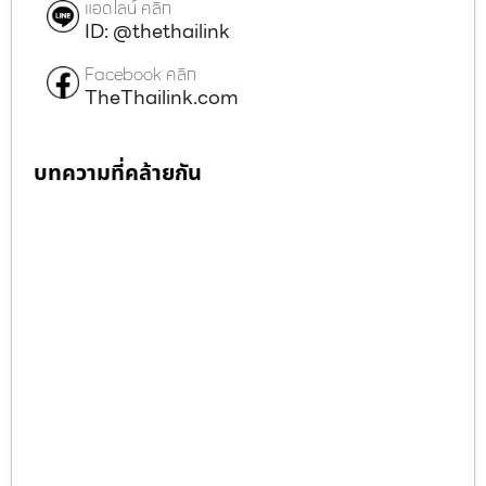
แอดไลน์ คลิก
ID: @thethailink
Facebook คลิก
TheThailink.com
บทความที่คล้ายกัน