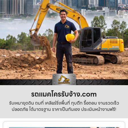
รถแมคโครรับจ้าง.com
รับเหมาขุดดิน ถมที่ เคลียร์ริ่งพื้นที่ ทุบตึก รื้อถอน งานรวดเร็ว
ปลอดภัย ได้มาตรฐาน ราคาเป็นกันเอง ประเมินหน้างานฟรี!