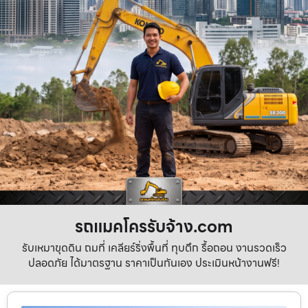
รถแมคโครรับจ้าง.com
รับเหมาขุดดิน ถมที่ เคลียร์ริ่งพื้นที่ ทุบตึก รื้อถอน งานรวดเร็ว
ปลอดภัย ได้มาตรฐาน ราคาเป็นกันเอง ประเมินหน้างานฟรี!