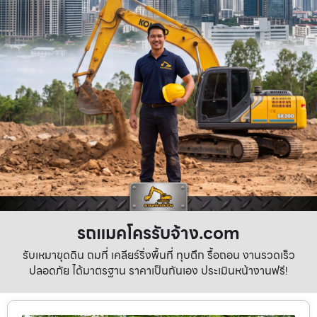
รถแมคโครรับจ้าง.com
รับเหมาขุดดิน ถมที่ เคลียร์ริ่งพื้นที่ ทุบตึก รื้อถอน งานรวดเร็ว
ปลอดภัย ได้มาตรฐาน ราคาเป็นกันเอง ประเมินหน้างานฟรี!