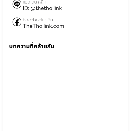
แอดไลน์ คลิก
ID: @thethailink
Facebook คลิก
TheThailink.com
บทความที่คล้ายกัน