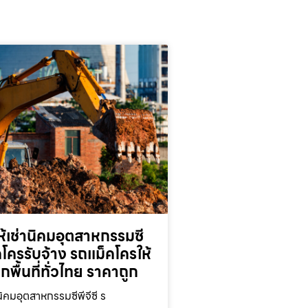
้เช่านิคมอุตสาหกรรมซี
็คโครรับจ้าง รถแม็คโครให้
ุกพื้นที่ทั่วไทย ราคาถูก
นิคมอุตสาหกรรมซีพีจีซี ร