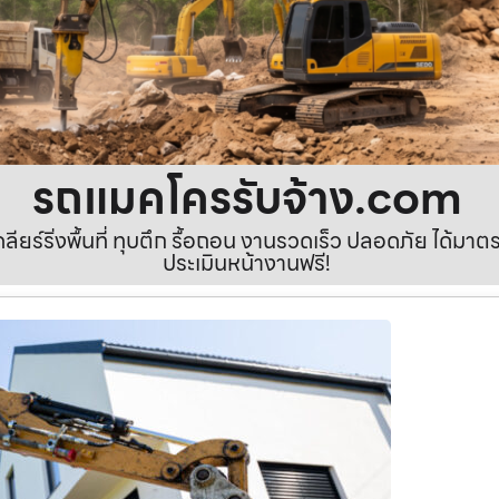
รถแมคโครรับจ้าง.com
เคลียร์ริ่งพื้นที่ ทุบตึก รื้อถอน งานรวดเร็ว ปลอดภัย ได้ม
ประเมินหน้างานฟรี!