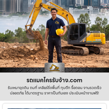
รถแมคโครรับจ้าง.com
รับเหมาขุดดิน ถมที่ เคลียร์ริ่งพื้นที่ ทุบตึก รื้อถอน งานรวดเร็ว
ปลอดภัย ได้มาตรฐาน ราคาเป็นกันเอง ประเมินหน้างานฟรี!