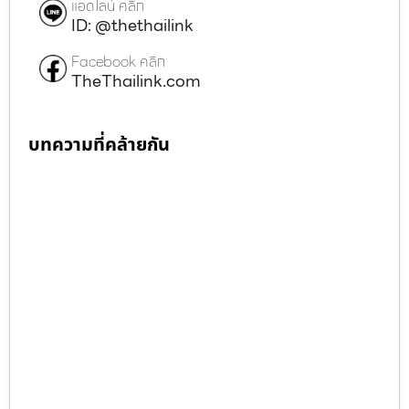
แอดไลน์ คลิก
ID: @thethailink
Facebook คลิก
TheThailink.com
บทความที่คล้ายกัน