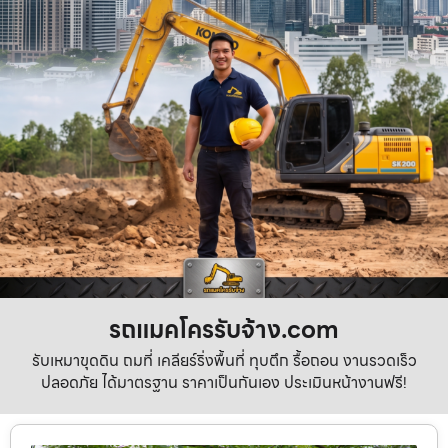
รถแมคโครรับจ้าง.com
รับเหมาขุดดิน ถมที่ เคลียร์ริ่งพื้นที่ ทุบตึก รื้อถอน งานรวดเร็ว
ปลอดภัย ได้มาตรฐาน ราคาเป็นกันเอง ประเมินหน้างานฟรี!