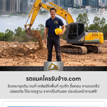
รถแมคโครรับจ้าง.com
รับเหมาขุดดิน ถมที่ เคลียร์ริ่งพื้นที่ ทุบตึก รื้อถอน งานรวดเร็ว
ปลอดภัย ได้มาตรฐาน ราคาเป็นกันเอง ประเมินหน้างานฟรี!