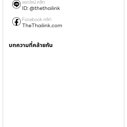
แอดไลน์ คลิก
ID: @thethailink
Facebook คลิก
TheThailink.com
บทความที่คล้ายกัน