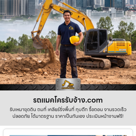
รถแมคโครรับจ้าง.com
รับเหมาขุดดิน ถมที่ เคลียร์ริ่งพื้นที่ ทุบตึก รื้อถอน งานรวดเร็ว
ปลอดภัย ได้มาตรฐาน ราคาเป็นกันเอง ประเมินหน้างานฟรี!