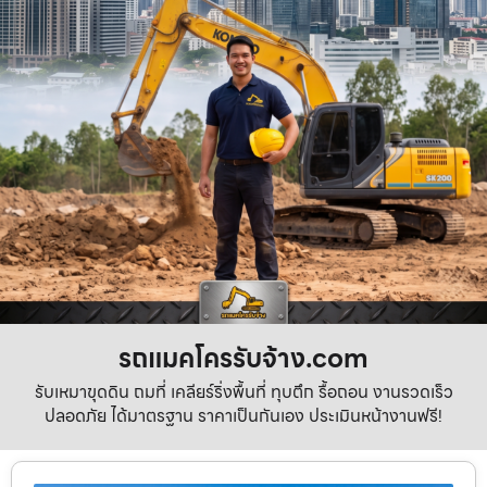
รถแมคโครรับจ้าง.com
รับเหมาขุดดิน ถมที่ เคลียร์ริ่งพื้นที่ ทุบตึก รื้อถอน งานรวดเร็ว
ปลอดภัย ได้มาตรฐาน ราคาเป็นกันเอง ประเมินหน้างานฟรี!