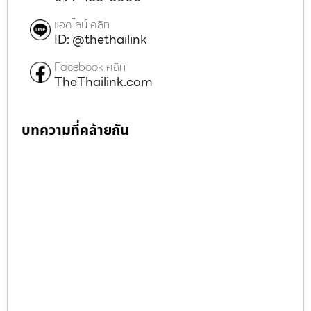
แอดไลน์ คลิก
ID: @thethailink
Facebook คลิก
TheThailink.com
บทความที่คล้ายกัน