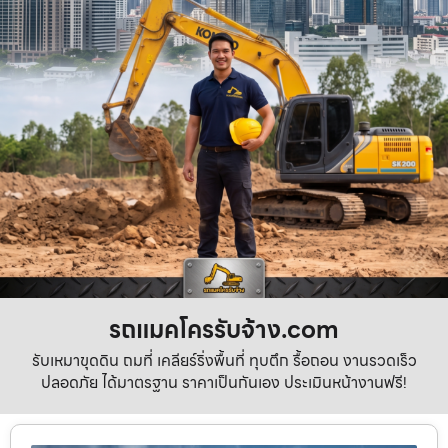
รถแมคโครรับจ้าง.com
รับเหมาขุดดิน ถมที่ เคลียร์ริ่งพื้นที่ ทุบตึก รื้อถอน งานรวดเร็ว
ปลอดภัย ได้มาตรฐาน ราคาเป็นกันเอง ประเมินหน้างานฟรี!