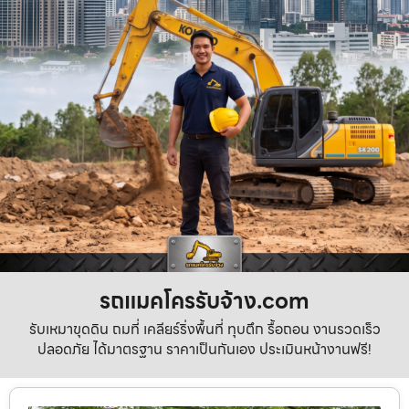
รถแมคโครรับจ้าง.com
รับเหมาขุดดิน ถมที่ เคลียร์ริ่งพื้นที่ ทุบตึก รื้อถอน งานรวดเร็ว
ปลอดภัย ได้มาตรฐาน ราคาเป็นกันเอง ประเมินหน้างานฟรี!