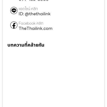
แอดไลน์ คลิก
ID: @thethailink
Facebook คลิก
TheThailink.com
บทความที่คล้ายกัน