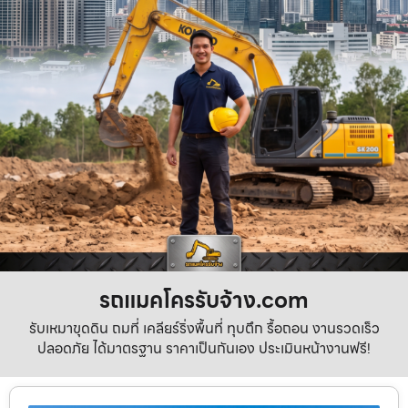
รถแมคโครรับจ้าง.com
รับเหมาขุดดิน ถมที่ เคลียร์ริ่งพื้นที่ ทุบตึก รื้อถอน งานรวดเร็ว
ปลอดภัย ได้มาตรฐาน ราคาเป็นกันเอง ประเมินหน้างานฟรี!