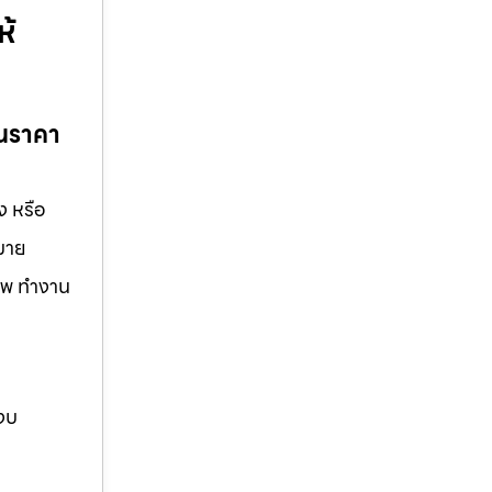
ห้
ในราคา
ง หรือ
กมาย
ชีพ ทำงาน
 งบ