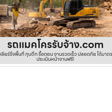
รถแมคโครรับจ้าง.com
เคลียร์ริ่งพื้นที่ ทุบตึก รื้อถอน งานรวดเร็ว ปลอดภัย ได้ม
ประเมินหน้างานฟรี!