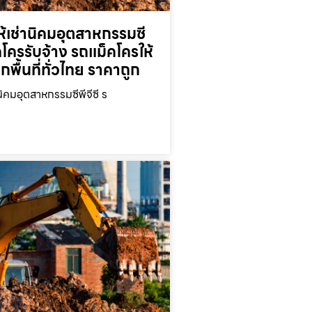
้เช่านิคมอุตสาหกรรมซี
็คโครรับจ้าง รถแม็คโครให้
ุกพื้นที่ทั่วไทย ราคาถูก
นิคมอุตสาหกรรมซีพีจีซี ร