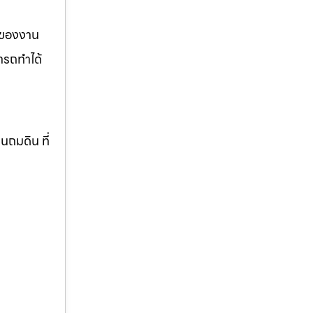
รของงาน
ารถทำได้
านถมดิน ที่