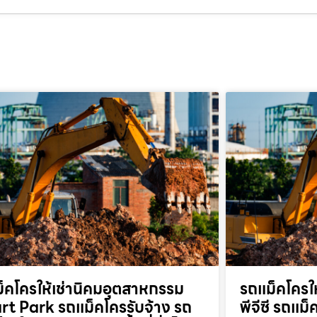
็คโครให้เช่านิคมอุตสาหกรรม
รถแม็คโครให
t Park รถแม็คโครรับจ้าง รถ
พีจีซี รถแม