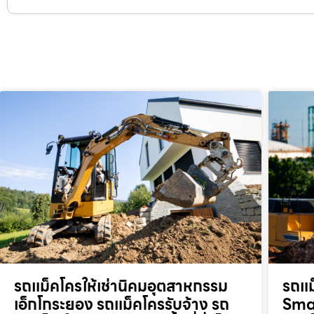
รถแม็คโครให้เช่านิคมอุตสาหกรรม
รถแม
เอ็กโกระยอง รถแม็คโครรับจ้าง รถ
Smar