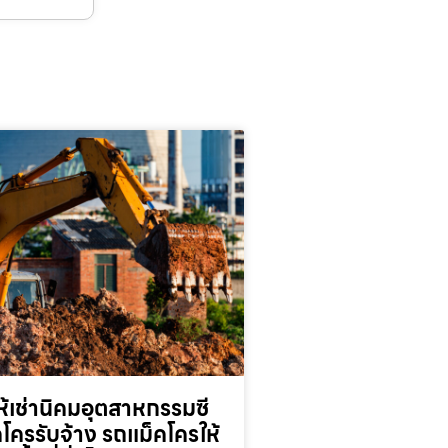
้เช่านิคมอุตสาหกรรมซี
็คโครรับจ้าง รถแม็คโครให้