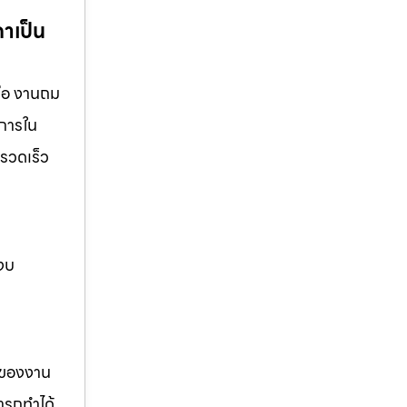
คาเป็น
รือ งานถม
ิการใน
นรวดเร็ว
 งบ
รของงาน
ารถทำได้