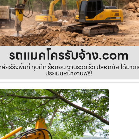
รถแมคโครรับจ้าง.com
เคลียร์ริ่งพื้นที่ ทุบตึก รื้อถอน งานรวดเร็ว ปลอดภัย ได้ม
ประเมินหน้างานฟรี!