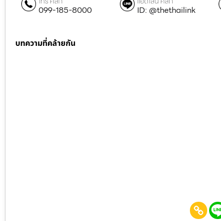
โทร คลิก
แอดไลน์ คลิก
099-185-8000
ID: @thethailink
บทความที่คล้ายกัน