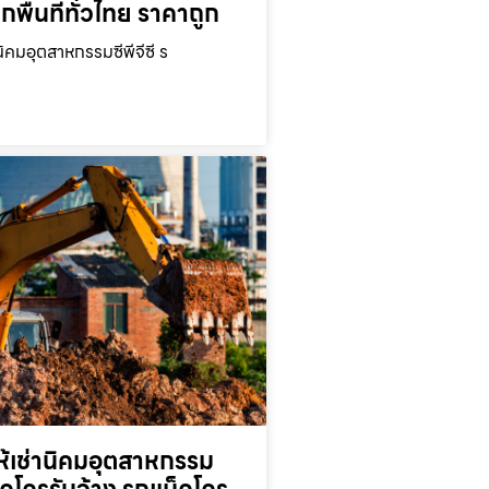
ุกพื้นที่ทั่วไทย ราคาถูก
นิคมอุตสาหกรรมซีพีจีซี ร
ห้เช่านิคมอุตสาหกรรม