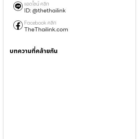
แอดไลน์ คลิก
ID: @thethailink
Facebook คลิก
TheThailink.com
บทความที่คล้ายกัน