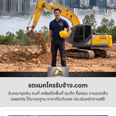
รถแมคโครรับจ้าง.com
รับเหมาขุดดิน ถมที่ เคลียร์ริ่งพื้นที่ ทุบตึก รื้อถอน งานรวดเร็ว
ปลอดภัย ได้มาตรฐาน ราคาเป็นกันเอง ประเมินหน้างานฟรี!