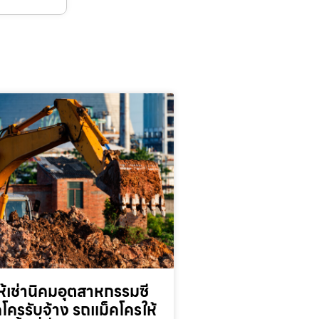
้เช่านิคมอุตสาหกรรมซี
็คโครรับจ้าง รถแม็คโครให้