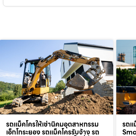
รถแม็คโครให้เช่านิคมอุตสาหกรรม
รถแม
เอ็กโกระยอง รถแม็คโครรับจ้าง รถ
Smar