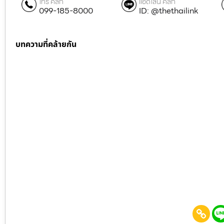
โทร คลิก
แอดไลน์ คลิก
099-185-8000
ID: @thethailink
บทความที่คล้ายกัน