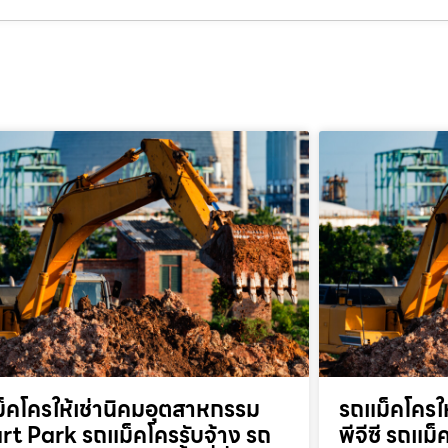
็คโครให้เช่านิคมอุตสาหกรรม
รถแม็คโครให
t Park รถแม็คโครรับจ้าง รถ
พีจีซี รถแม