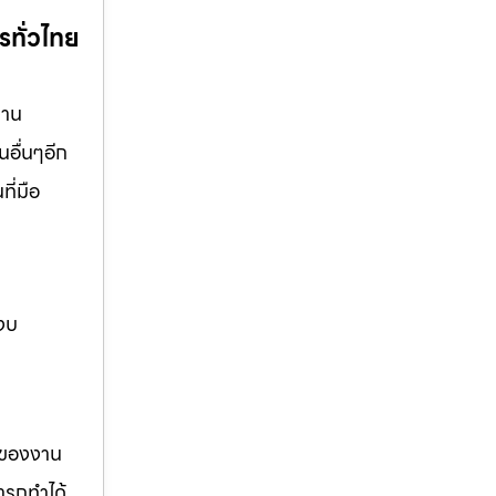
รทั่วไทย
งาน
นอื่นๆอีก
ี่มือ
 งบ
รของงาน
ารถทำได้