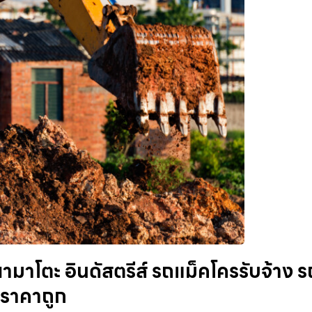
มาโตะ อินดัสตรีส์ รถแม็คโครรับจ้าง ร
ย ราคาถูก