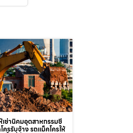
้เช่านิคมอุตสาหกรรมซี
็คโครรับจ้าง รถแม็คโครให้