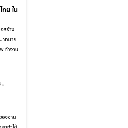
วไทย ใน
่อสร้าง
ีกมากมาย
ชีพ ทำงาน
 งบ
รของงาน
ารถทำได้