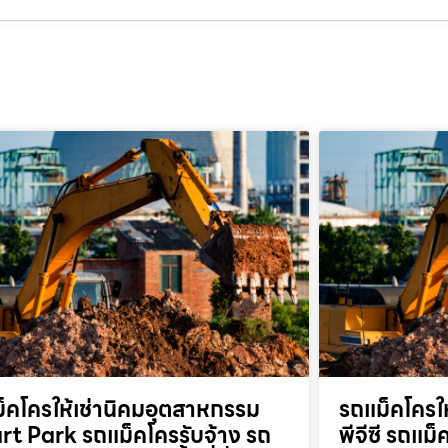
็คโครให้เช่านิคมอุตสาหกรรม
รถแม็คโครให
t Park รถแม็คโครรับจ้าง รถ
พีจีซี รถแม