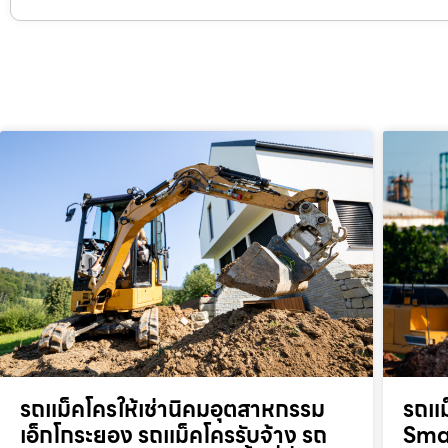
รถแม็คโครให้เช่านิคมอุตสาหกรรม
รถแม
เอ็กโกระยอง รถแม็คโครรับจ้าง รถ
Smar