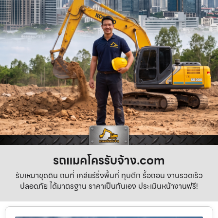
รถแมคโครรับจ้าง.com
รับเหมาขุดดิน ถมที่ เคลียร์ริ่งพื้นที่ ทุบตึก รื้อถอน งานรวดเร็ว
ปลอดภัย ได้มาตรฐาน ราคาเป็นกันเอง ประเมินหน้างานฟรี!