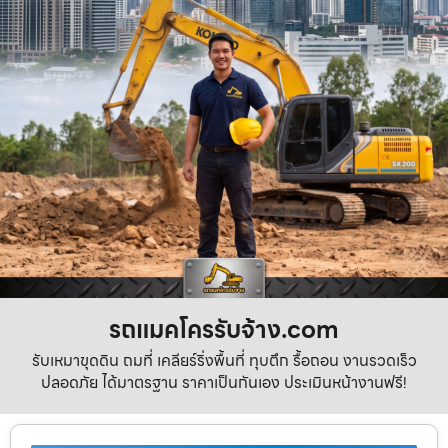
รถแมคโครรับจ้าง.com
รับเหมาขุดดิน ถมที่ เคลียร์ริ่งพื้นที่ ทุบตึก รื้อถอน งานรวดเร็ว
ปลอดภัย ได้มาตรฐาน ราคาเป็นกันเอง ประเมินหน้างานฟรี!