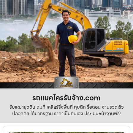
รถแมคโครรับจ้าง.com
รับเหมาขุดดิน ถมที่ เคลียร์ริ่งพื้นที่ ทุบตึก รื้อถอน งานรวดเร็ว
ปลอดภัย ได้มาตรฐาน ราคาเป็นกันเอง ประเมินหน้างานฟรี!