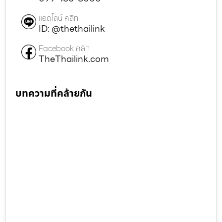
แอดไลน์ คลิก
ID: @thethailink
Facebook คลิก
TheThailink.com
บทความที่คล้ายกัน