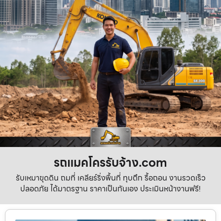
รถแมคโครรับจ้าง.com
รับเหมาขุดดิน ถมที่ เคลียร์ริ่งพื้นที่ ทุบตึก รื้อถอน งานรวดเร็ว
ปลอดภัย ได้มาตรฐาน ราคาเป็นกันเอง ประเมินหน้างานฟรี!