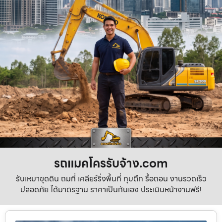
รถแมคโครรับจ้าง.com
รับเหมาขุดดิน ถมที่ เคลียร์ริ่งพื้นที่ ทุบตึก รื้อถอน งานรวดเร็ว
ปลอดภัย ได้มาตรฐาน ราคาเป็นกันเอง ประเมินหน้างานฟรี!