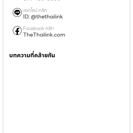
แอดไลน์ คลิก
ID: @thethailink
Facebook คลิก
TheThailink.com
บทความที่คล้ายกัน