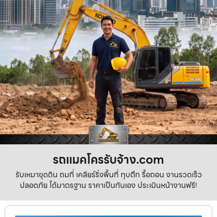
รถแมคโครรับจ้าง.com
รับเหมาขุดดิน ถมที่ เคลียร์ริ่งพื้นที่ ทุบตึก รื้อถอน งานรวดเร็ว
ปลอดภัย ได้มาตรฐาน ราคาเป็นกันเอง ประเมินหน้างานฟรี!