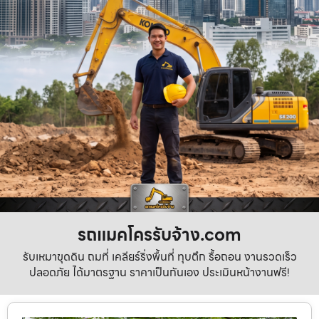
รถแมคโครรับจ้าง.com
รับเหมาขุดดิน ถมที่ เคลียร์ริ่งพื้นที่ ทุบตึก รื้อถอน งานรวดเร็ว
ปลอดภัย ได้มาตรฐาน ราคาเป็นกันเอง ประเมินหน้างานฟรี!