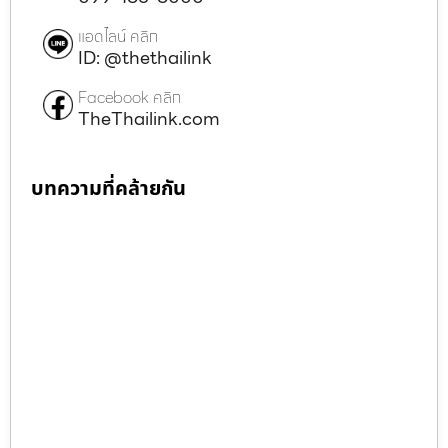
แอดไลน์ คลิก
ID: @thethailink
Facebook คลิก
TheThailink.com
บทความที่คล้ายกัน