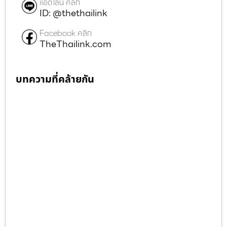
แอดไลน์ คลิก
ID: @thethailink
Facebook คลิก
TheThailink.com
บทความที่คล้ายกัน