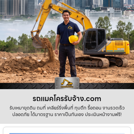
รถแมคโครรับจ้าง.com
รับเหมาขุดดิน ถมที่ เคลียร์ริ่งพื้นที่ ทุบตึก รื้อถอน งานรวดเร็ว
ปลอดภัย ได้มาตรฐาน ราคาเป็นกันเอง ประเมินหน้างานฟรี!