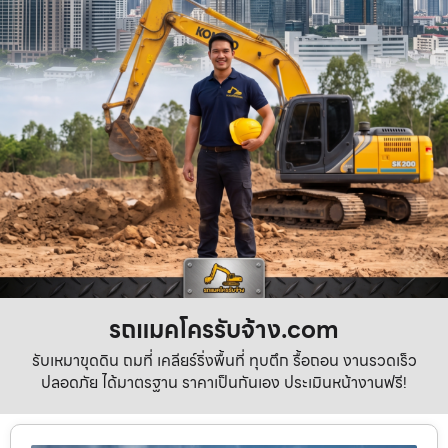
รถแมคโครรับจ้าง.com
รับเหมาขุดดิน ถมที่ เคลียร์ริ่งพื้นที่ ทุบตึก รื้อถอน งานรวดเร็ว
ปลอดภัย ได้มาตรฐาน ราคาเป็นกันเอง ประเมินหน้างานฟรี!