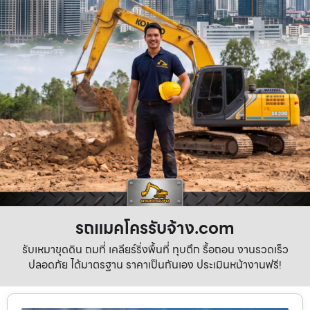
รถแมคโครรับจ้าง.com
รับเหมาขุดดิน ถมที่ เคลียร์ริ่งพื้นที่ ทุบตึก รื้อถอน งานรวดเร็ว
ปลอดภัย ได้มาตรฐาน ราคาเป็นกันเอง ประเมินหน้างานฟรี!