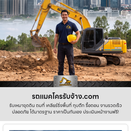
รถแมคโครรับจ้าง.com
รับเหมาขุดดิน ถมที่ เคลียร์ริ่งพื้นที่ ทุบตึก รื้อถอน งานรวดเร็ว
ปลอดภัย ได้มาตรฐาน ราคาเป็นกันเอง ประเมินหน้างานฟรี!