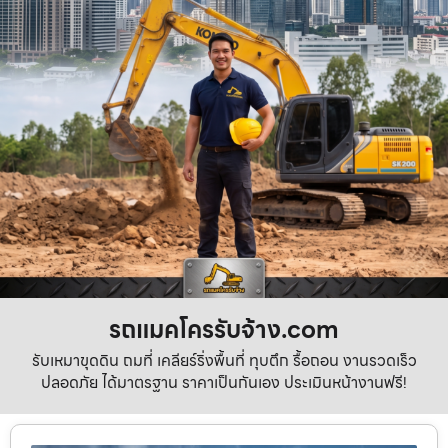
รถแมคโครรับจ้าง.com
รับเหมาขุดดิน ถมที่ เคลียร์ริ่งพื้นที่ ทุบตึก รื้อถอน งานรวดเร็ว
ปลอดภัย ได้มาตรฐาน ราคาเป็นกันเอง ประเมินหน้างานฟรี!