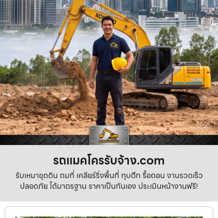
รถแมคโครรับจ้าง.com
รับเหมาขุดดิน ถมที่ เคลียร์ริ่งพื้นที่ ทุบตึก รื้อถอน งานรวดเร็ว
ปลอดภัย ได้มาตรฐาน ราคาเป็นกันเอง ประเมินหน้างานฟรี!