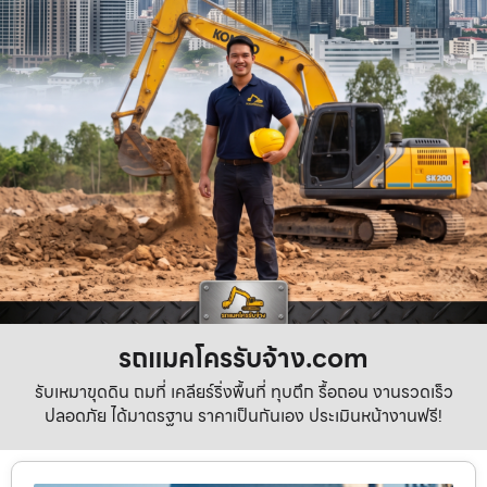
รถแมคโครรับจ้าง.com
รับเหมาขุดดิน ถมที่ เคลียร์ริ่งพื้นที่ ทุบตึก รื้อถอน งานรวดเร็ว
ปลอดภัย ได้มาตรฐาน ราคาเป็นกันเอง ประเมินหน้างานฟรี!