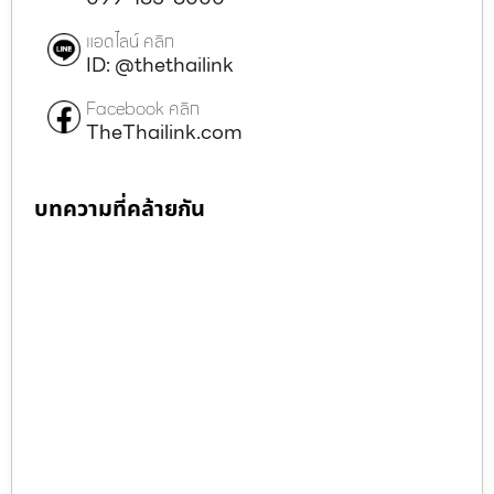
แอดไลน์ คลิก
ID: @thethailink
Facebook คลิก
TheThailink.com
บทความที่คล้ายกัน