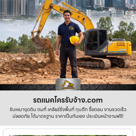
รถแมคโครรับจ้าง.com
รับเหมาขุดดิน ถมที่ เคลียร์ริ่งพื้นที่ ทุบตึก รื้อถอน งานรวดเร็ว
ปลอดภัย ได้มาตรฐาน ราคาเป็นกันเอง ประเมินหน้างานฟรี!