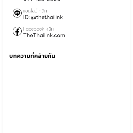
แอดไลน์ คลิก
ID: @thethailink
Facebook คลิก
TheThailink.com
บทความที่คล้ายกัน