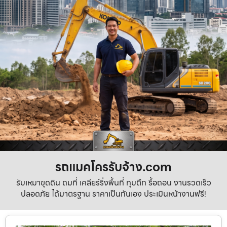
รถแมคโครรับจ้าง.com
รับเหมาขุดดิน ถมที่ เคลียร์ริ่งพื้นที่ ทุบตึก รื้อถอน งานรวดเร็ว
ปลอดภัย ได้มาตรฐาน ราคาเป็นกันเอง ประเมินหน้างานฟรี!