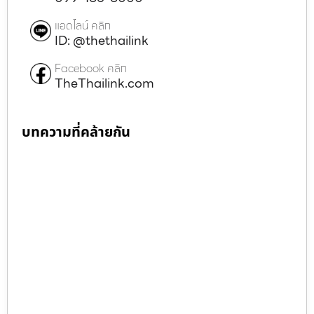
แอดไลน์ คลิก
ID: @thethailink
Facebook คลิก
TheThailink.com
บทความที่คล้ายกัน