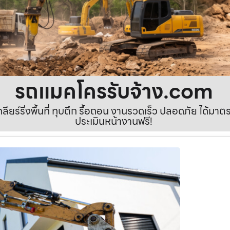
รถแมคโครรับจ้าง.com
เคลียร์ริ่งพื้นที่ ทุบตึก รื้อถอน งานรวดเร็ว ปลอดภัย ได้ม
ประเมินหน้างานฟรี!