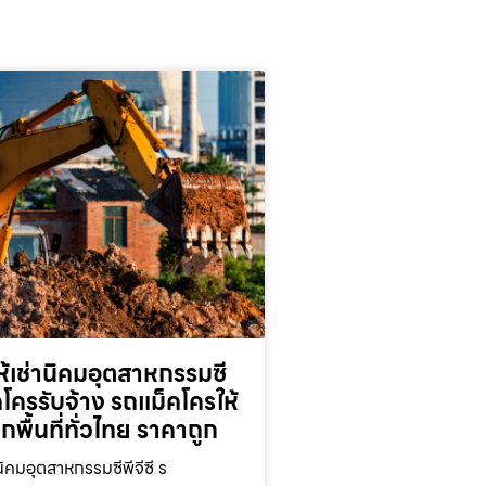
้เช่านิคมอุตสาหกรรมซี
็คโครรับจ้าง รถแม็คโครให้
ุกพื้นที่ทั่วไทย ราคาถูก
นิคมอุตสาหกรรมซีพีจีซี ร