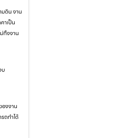
นถมดิน งาน
าคาเป็น
ม่ทิ้งงาน
 งบ
รของงาน
ารถทำได้