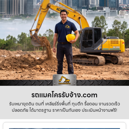
รถแมคโครรับจ้าง.com
รับเหมาขุดดิน ถมที่ เคลียร์ริ่งพื้นที่ ทุบตึก รื้อถอน งานรวดเร็ว
ปลอดภัย ได้มาตรฐาน ราคาเป็นกันเอง ประเมินหน้างานฟรี!