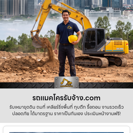
รถแมคโครรับจ้าง.com
รับเหมาขุดดิน ถมที่ เคลียร์ริ่งพื้นที่ ทุบตึก รื้อถอน งานรวดเร็ว
ปลอดภัย ได้มาตรฐาน ราคาเป็นกันเอง ประเมินหน้างานฟรี!