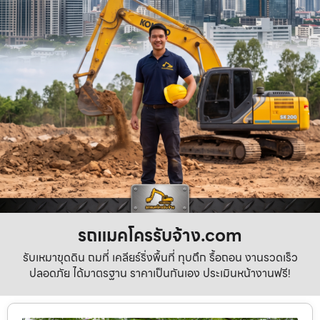
รถแมคโครรับจ้าง.com
รับเหมาขุดดิน ถมที่ เคลียร์ริ่งพื้นที่ ทุบตึก รื้อถอน งานรวดเร็ว
ปลอดภัย ได้มาตรฐาน ราคาเป็นกันเอง ประเมินหน้างานฟรี!