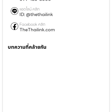
แอดไลน์ คลิก
ID: @thethailink
Facebook คลิก
TheThailink.com
บทความที่คล้ายกัน