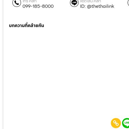
โทร คลิก
แอดไลน์ คลิก
099-185-8000
ID: @thethailink
บทความที่คล้ายกัน