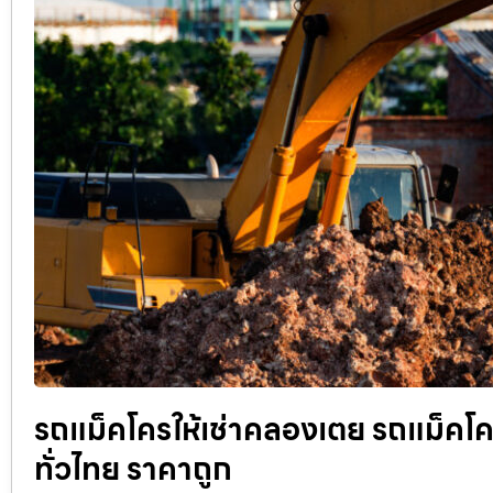
รถแม็คโครให้เช่าคลองเตย รถแม็คโครรั
ทั่วไทย ราคาถูก