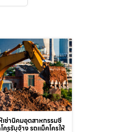
้เช่านิคมอุตสาหกรรมซี
็คโครรับจ้าง รถแม็คโครให้