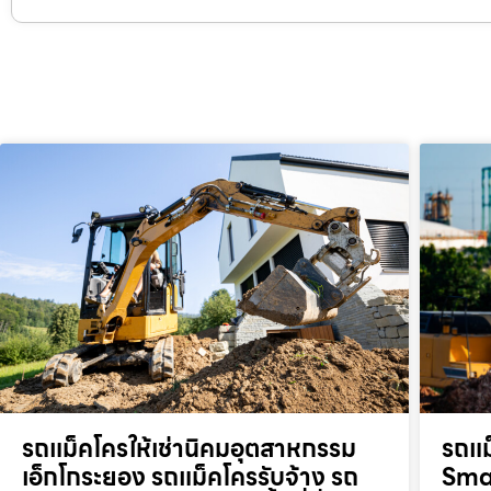
รถแม็คโครให้เช่านิคมอุตสาหกรรม
รถแม
เอ็กโกระยอง รถแม็คโครรับจ้าง รถ
Smar