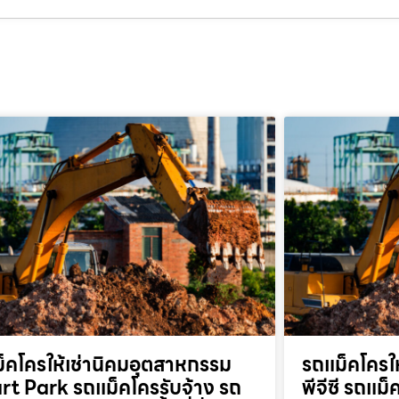
็คโครให้เช่านิคมอุตสาหกรรม
รถแม็คโครให
t Park รถแม็คโครรับจ้าง รถ
พีจีซี รถแม