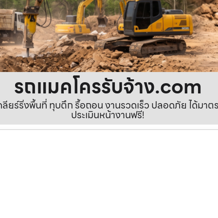
รถแมคโครรับจ้าง.com
เคลียร์ริ่งพื้นที่ ทุบตึก รื้อถอน งานรวดเร็ว ปลอดภัย ได้ม
ประเมินหน้างานฟรี!