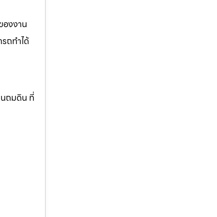
รของงาน
ารถทำได้
านถมดิน ที่