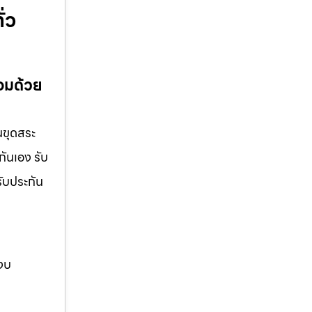
ั่ว
้อมด้วย
นขุดสระ
กันเอง รับ
รับประกัน
 งบ