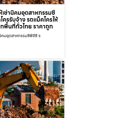
้เช่านิคมอุตสาหกรรมซี
็คโครรับจ้าง รถแม็คโครให้
ุกพื้นที่ทั่วไทย ราคาถูก
นิคมอุตสาหกรรมซีพีจีซี ร