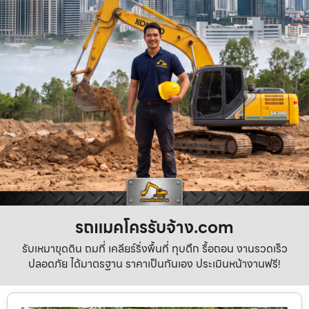
รถแมคโครรับจ้าง.com
รับเหมาขุดดิน ถมที่ เคลียร์ริ่งพื้นที่ ทุบตึก รื้อถอน งานรวดเร็ว
ปลอดภัย ได้มาตรฐาน ราคาเป็นกันเอง ประเมินหน้างานฟรี!