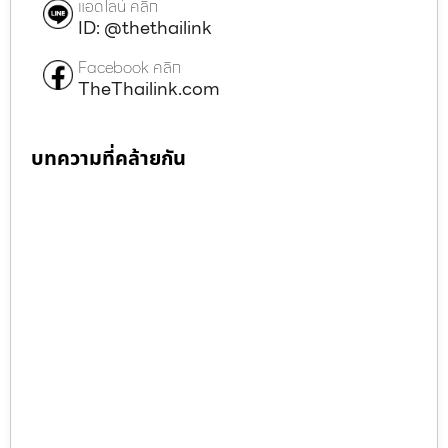
แอดไลน์ คลิก
ID: @thethailink
Facebook คลิก
TheThailink.com
บทความที่คล้ายกัน