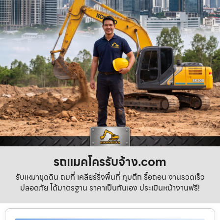
รถแมคโครรับจ้าง.com
รับเหมาขุดดิน ถมที่ เคลียร์ริ่งพื้นที่ ทุบตึก รื้อถอน งานรวดเร็ว
ปลอดภัย ได้มาตรฐาน ราคาเป็นกันเอง ประเมินหน้างานฟรี!