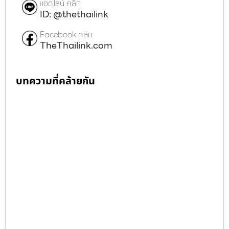
แอดไลน์ คลิก
ID: @thethailink
Facebook คลิก
TheThailink.com
บทความที่คล้ายกัน