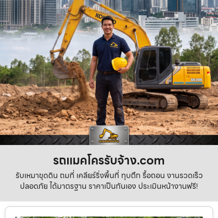
รถแมคโครรับจ้าง.com
รับเหมาขุดดิน ถมที่ เคลียร์ริ่งพื้นที่ ทุบตึก รื้อถอน งานรวดเร็ว
ปลอดภัย ได้มาตรฐาน ราคาเป็นกันเอง ประเมินหน้างานฟรี!