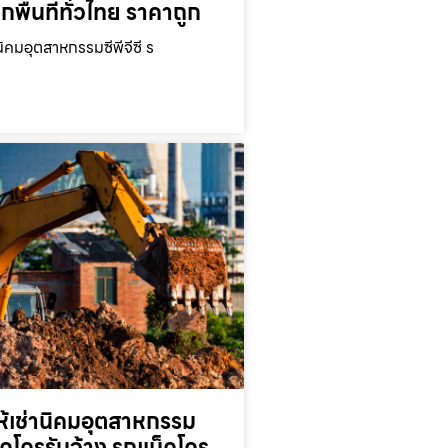
ุกพื้นที่ทั่วไทย ราคาถูก
นิคมอุตสาหกรรมซีพีจีซี ร
ห้เช่านิคมอุตสาหกรรม
็คโครรับจ้าง รถแม็คโคร