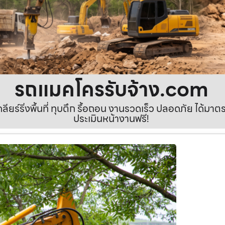
รถแมคโครรับจ้าง.com
เคลียร์ริ่งพื้นที่ ทุบตึก รื้อถอน งานรวดเร็ว ปลอดภัย ได้ม
ประเมินหน้างานฟรี!