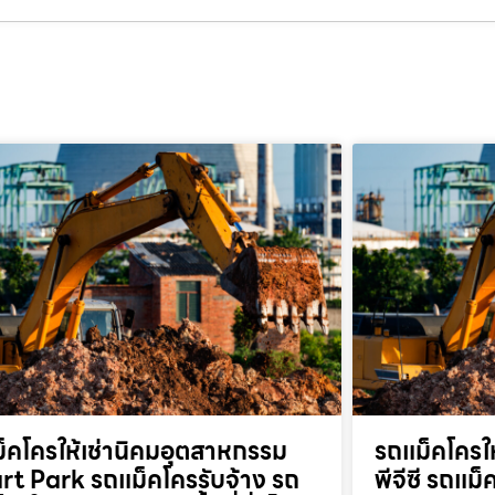
็คโครให้เช่านิคมอุตสาหกรรม
รถแม็คโครให
t Park รถแม็คโครรับจ้าง รถ
พีจีซี รถแม