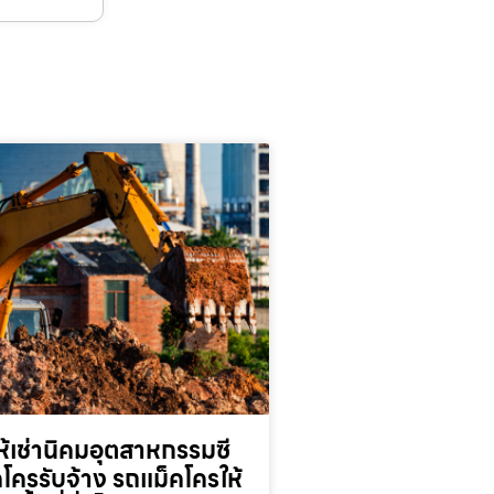
้เช่านิคมอุตสาหกรรมซี
็คโครรับจ้าง รถแม็คโครให้