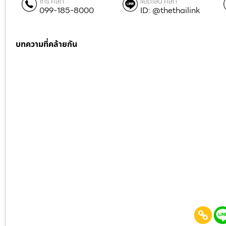
โทร คลิก
แอดไลน์ คลิก
099-185-8000
ID: @thethailink
บทความที่คล้ายกัน