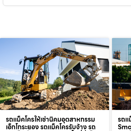
รถแม็คโครให้เช่านิคมอุตสาหกรรม
รถแม
เอ็กโกระยอง รถแม็คโครรับจ้าง รถ
Smar