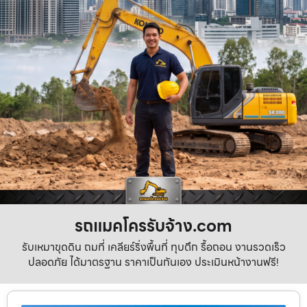
รถแมคโครรับจ้าง.com
รับเหมาขุดดิน ถมที่ เคลียร์ริ่งพื้นที่ ทุบตึก รื้อถอน งานรวดเร็ว
ปลอดภัย ได้มาตรฐาน ราคาเป็นกันเอง ประเมินหน้างานฟรี!